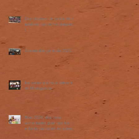
Des chaînes de solidarité qui
méritent nos remerciements
!
Assemblée générale 2025
les vœux qui nous arrivent
de Madagascar
Noel 2024, des colis
alimentaires pour que les
enfants parrainés ne soient
pas exclus de la fête