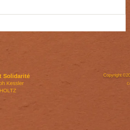
Copyright ©20
t Solidarité
ph Kessler
C
FHOLTZ