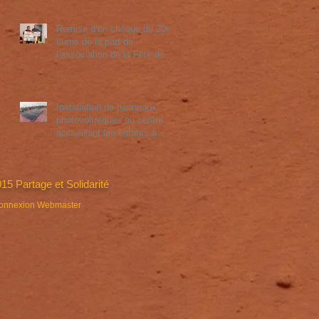
Remise d’un chèque de 2000
euros de la part de
l’association de la Fête de la
Moisson à Ammertzwiller
Installation de panneaux
photovoltaïques au centre
accueillant les enfants à
Tananarive. Prix 4785 euros
15 Partage et Solidarité
onnexion Webmaster