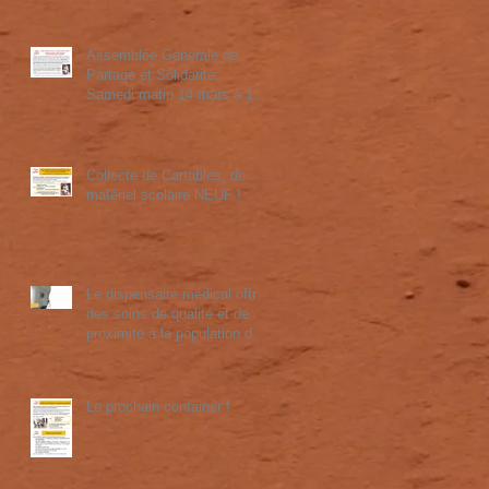
Assemblée Générale de
Partage et Solidarité:
Samedi matin 14 mars à 10
heures et Concert "HAPPY
TOGEETHER" à 20 heures
Collecte de Cartables, de
matériel scolaire NEUF !
Le dispensaire médical offre
des soins de qualité et de
proximité à la population de
Port Bergé. Merci à la
fondation John Cockerill pour
leur soutien !
Le prochain container !