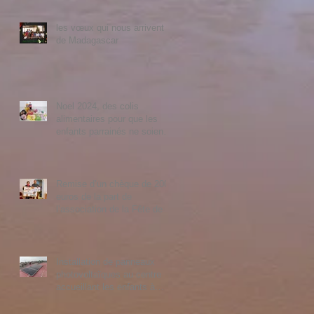
les vœux qui nous arrivent
de Madagascar
Noel 2024, des colis
alimentaires pour que les
enfants parrainés ne soient
pas exclus de la fête
Remise d’un chèque de 2000
euros de la part de
l’association de la Fête de la
Moisson à Ammertzwiller
Installation de panneaux
photovoltaïques au centre
accueillant les enfants à
Tananarive. Prix 4785 euros