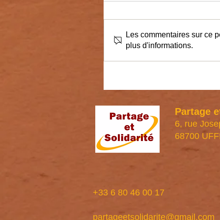
Les commentaires sur ce po
plus d'informations.
Partage e
6, rue Jose
68700 UF
+33 6 80 46 00 17
partageetsolidarite@gmail.com