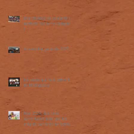
Des chaînes de solidarité qui
méritent nos remerciements
!
Assemblée générale 2025
les vœux qui nous arrivent
de Madagascar
Noel 2024, des colis
alimentaires pour que les
enfants parrainés ne soient
pas exclus de la fête