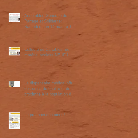
Assemblée Générale de
Partage et Solidarité:
Samedi matin 14 mars à 10
heures et Concert "HAPPY
TOGEETHER" à 20 heures
Collecte de Cartables, de
matériel scolaire NEUF !
Le dispensaire médical offre
des soins de qualité et de
proximité à la population de
Port Bergé. Merci à la
fondation John Cockerill pour
leur soutien !
Le prochain container !