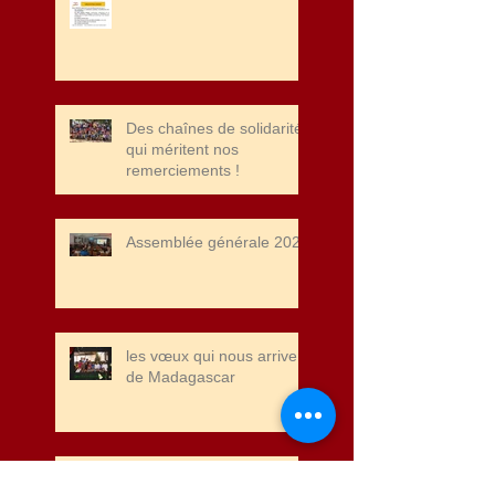
Des chaînes de solidarité
qui méritent nos
remerciements !
Assemblée générale 2025
les vœux qui nous arrivent
de Madagascar
Noel 2024, des colis