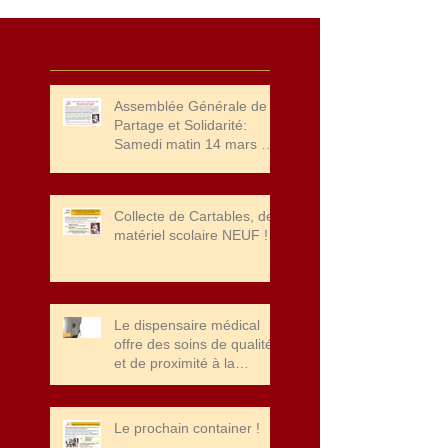
Actualités récentes
Assemblée Générale de
Partage et Solidarité:
Samedi matin 14 mars à
10 heures et Concert
"HAPPY TOGEETHER" à
20 heures
Collecte de Cartables, de
matériel scolaire NEUF !
Le dispensaire médical
offre des soins de qualité
et de proximité à la
population de Port Bergé.
Merci à la fondation John
Cockerill pour leur soutien
Le prochain container !
!