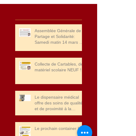
Actualités récentes
Assemblée Générale de
Partage et Solidarité:
Samedi matin 14 mars à
10 heures et Concert
"HAPPY TOGEETHER" à
20 heures
Collecte de Cartables, de
matériel scolaire NEUF !
Le dispensaire médical
offre des soins de qualité
et de proximité à la
population de Port Bergé.
Merci à la fondation John
Cockerill pour leur soutien
Le prochain container !
!