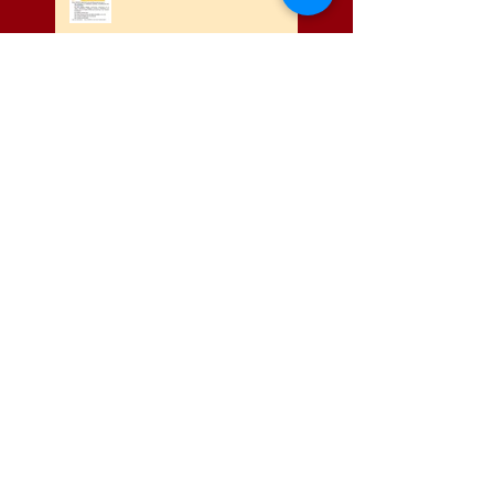
Des chaînes de solidarité
qui méritent nos
remerciements !
Assemblée générale 2025
les vœux qui nous arrivent
de Madagascar
Noel 2024, des colis
alimentaires pour que les