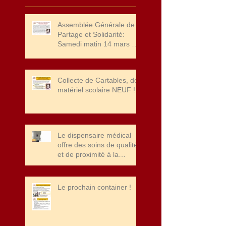
Assemblée Générale de
Partage et Solidarité:
Samedi matin 14 mars à
10 heures et Concert
"HAPPY TOGEETHER" à
20 heures
Collecte de Cartables, de
matériel scolaire NEUF !
Le dispensaire médical
offre des soins de qualité
et de proximité à la
population de Port Bergé.
Merci à la fondation John
Cockerill pour leur soutien
Le prochain container !
!