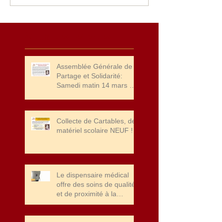
Actualités récentes
Assemblée Générale de
Partage et Solidarité:
Samedi matin 14 mars à
10 heures et Concert
"HAPPY TOGEETHER" à
20 heures
Collecte de Cartables, de
matériel scolaire NEUF !
Le dispensaire médical
offre des soins de qualité
et de proximité à la
population de Port Bergé.
Merci à la fondation John
Cockerill pour leur soutien