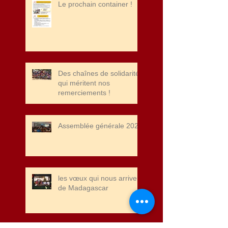
Le prochain container !
!
Des chaînes de solidarité
qui méritent nos
remerciements !
Assemblée générale 2025
les vœux qui nous arrivent
de Madagascar