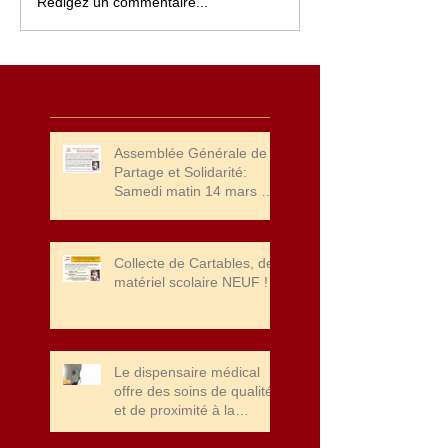
Rédigez un commentaire...
Actualités récentes
Assemblée Générale de
Partage et Solidarité:
Samedi matin 14 mars à
10 heures et Concert
"HAPPY TOGEETHER" à
20 heures
Collecte de Cartables, de
matériel scolaire NEUF !
Le dispensaire médical
offre des soins de qualité
et de proximité à la
population de Port Bergé.