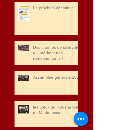
Merci à la fondation John
Cockerill pour leur soutien
Le prochain container !
!
Des chaînes de solidarité
qui méritent nos
remerciements !
Assemblée générale 2025
les vœux qui nous arrivent
de Madagascar